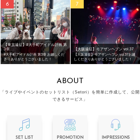
【東京遠征】#大手町アイドル計画 第
3章
【大阪遠征】モアザンヘブン vol.37
#大手町アイドル計画 第3章 お越しくだ
【大阪遠征】モアザンヘブン vol.37お越
さりありがとうございました！
しくださりありがとうございました！
ABOUT
「ライブやイベントのセットリスト（Setori）を簡単に作成して、公開
できるサービス」
SET LIST
PROMOTION
IMPRESSIONS