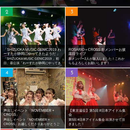
「SHIZUOKA MUSIC GENIC2019 わ
ROSARIO＋CROSS 新メンバーお披
ーすたが静岡にやってきたようだ 」
露目ライブ
「SHIZUOKA MUSIC GENIC2019 」初
新メンバー2人が加入しました！これか
日、昼公演「わーすたが静岡にやってき
らもよろしくお願いします！
たようだ」終了！ご来場頂きありがとう
ございました！
声出しイベント「NOVEMBER +
【東京遠征】第5回 #日本アイドル集
CROSS」
会
声出しイベント「NOVEMBER +
第5回 #日本アイドル集会 出演させて頂
CROSS」お越しくださりありがとうご
きました！
ざいました！